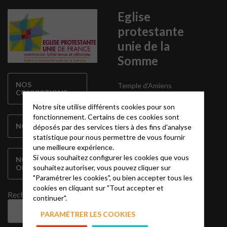
Eglise
protestante
unie de la
Somme
NOS
Temple d’Amiens
CONVICTIONS
24 rue Jean Catelas 80000
Amiens
Notre site utilise différents cookies pour son
fonctionnement. Certains de ces cookies sont
NOTRE HISTOIRE
epudfsomme@gmail.com
déposés par des services tiers à des fins d'analyse
statistique pour nous permettre de vous fournir
Pasteur Charles Klagba
une meilleure expérience.
06 30 08 01 91
Si vous souhaitez configurer les cookies que vous
NOTRE
charles.klagba@epudf.org
souhaitez autoriser, vous pouvez cliquer sur
ORGANISATION
"Paramétrer les cookies", ou bien accepter tous les
cookies en cliquant sur "Tout accepter et
Rechercher
continuer".
Pour nous
Rechercher
PARAMÉTRER LES COOKIES
soutenir