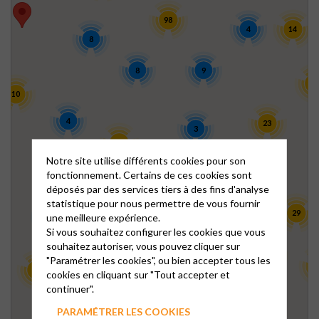
98
4
14
8
8
9
42
10
4
23
3
22
Notre site utilise différents cookies pour son
21
45
fonctionnement. Certains de ces cookies sont
déposés par des services tiers à des fins d'analyse
15
statistique pour nous permettre de vous fournir
5
104
29
une meilleure expérience.
8
Si vous souhaitez configurer les cookies que vous
28
souhaitez autoriser, vous pouvez cliquer sur
13
"Paramétrer les cookies", ou bien accepter tous les
22
138
1
12
cookies en cliquant sur "Tout accepter et
25
continuer".
PARAMÉTRER LES COOKIES
3