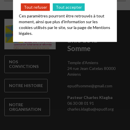
Tout refuser
Tout accepter
Ces paramètres pourront être retrouvés à tout
Eglise
moment, ainsi que plus d'information sur les
cookies utilisés par le site, sur la page de
Mentions
protestante
légales.
unie de la
Somme
NOS
Temple d’Amiens
CONVICTIONS
24 rue Jean Catelas 80000
Amiens
NOTRE HISTOIRE
epudfsomme@gmail.com
Pasteur Charles Klagba
06 30 08 01 91
NOTRE
charles.klagba@epudf.org
ORGANISATION